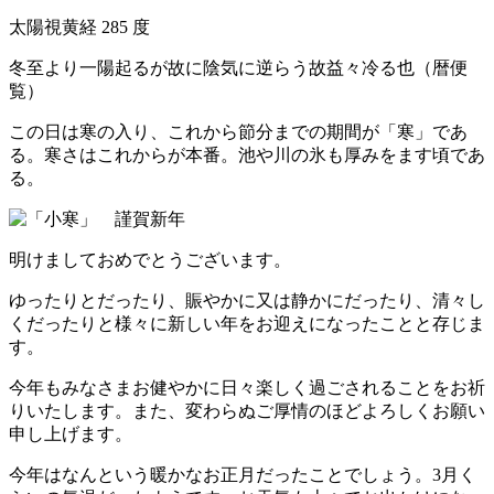
太陽視黄経 285 度
冬至より一陽起るが故に陰気に逆らう故益々冷る也（暦便
覧）
この日は寒の入り、これから節分までの期間が「寒」であ
る。寒さはこれからが本番。池や川の氷も厚みをます頃であ
る。
明けましておめでとうございます。
ゆったりとだったり、賑やかに又は静かにだったり、清々し
くだったりと様々に新しい年をお迎えになったことと存じま
す。
今年もみなさまお健やかに日々楽しく過ごされることをお祈
りいたします。また、変わらぬご厚情のほどよろしくお願い
申し上げます。
今年はなんという暖かなお正月だったことでしょう。3月く