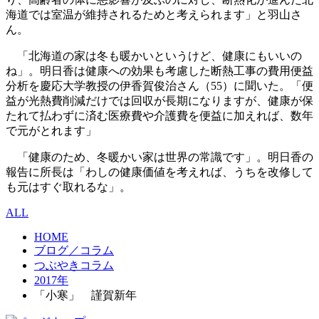
海道では室温が維持されるためと考えられます」と羽山さ
ん。
「北海道の家は冬も暖かいというけど、健康にもいいの
ね」。明日香は健康への効果も考慮した断熱工事の費用便益
分析を慶応大学教授の伊香賀俊治さん（55）に聞いた。「便
益が光熱費削減だけでは回収が長期になりますが、健康が保
たれて払わずに済む医療費や介護費を便益に加えれば、数年
で元がとれます」
「健康のため、冬暖かい家は世界の常識です」。明日香の
報告に所長は「わしの健康価値を考えれば、うちを改修して
も元はすぐ取れるな」。
ALL
HOME
ブログ／コラム
つぶやきコラム
2017年
「小寒」 謹賀新年