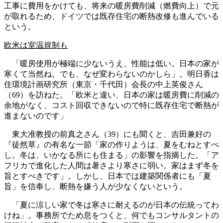
工事に費用をかけても、将来の暖房費削減（燃費向上）で元
が取れるため、ドイツでは既存住宅の断熱改修も進んでいる
という。
欧米は室温規制も
「暖房使用が極端に少ないうえ、性能は低い。日本の家が
寒くて当然ね。でも、なぜ変わらないのかしら」。明日香は
住環境計画研究所（東京・千代田）会長の中上英俊さん
（69）を訪ねた。「欧米と違い、日本の家は暖房費に削減の
余地がなく、コスト回収できないので特に既存住宅で断熱が
進まないのです」
東大准教授の前真之さん（39）にも聞くと、吉田兼好の
『徒然草』の有名な一節「家の作りようは、夏をむねとすべ
し。冬は、いかなる所にも住まる」の影響を指摘した。「ア
フリカで進化した人間は暑さより寒さに弱い。家はまず冬を
旨とすべきです」。しかし、日本では建築関係者にも「夏
旨」を信奉し、断熱を嫌う人が少なくないという。
「夏に涼しい家で冬は寒さに耐えるのが日本の伝統ってわ
けね」。事務所でため息をつくと、何でもコンサルタントの