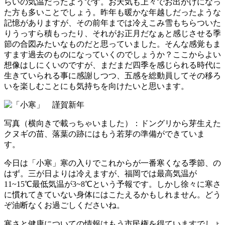
らいの気温だったようです。お天気も上々でお出かけになっ
た方も多いことでしょう。昨年も暖かな年越しだったような
記憶がありますが、その前年までは冷えこみ雪もちらついた
りうっすら積もったり、それがお正月だなぁと感じさせる季
節の合図みたいなものだと思っていました。そんな感覚もま
すます過去のものになっていくのでしょうか？ここからよい
想像はしにくいのですが、まだまだ四季を感じられる時代に
生きていられる事に感謝しつつ、五感を総動員してその移ろ
いを楽しむことにも気持ちを向けたいと思います。
写真（横向きで載っちゃいました）：ドングリから芽生えた
クヌギの苗、落葉の跡にはもう若芽の準備ができていま
す。
今日は「小寒」寒の入りでこれからが一番寒くなる季節、の
はず。三が日よりは冷えますが、福岡では最高気温が
11~15℃最低気温が3~8℃という予報です。しかし徐々に寒さ
に慣れてきていない身体にはこたえるかもしれません。どう
ぞ油断なくお過ごしくださいね。
寒さと健康についての情報はもう市民権を得ていますでしょ