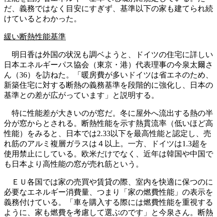
だ、義務ではなく目安にすぎず、基準以下の家も建てられ続
けているとわかった。
緩い断熱性能基準
明日香は外国の状況も調ベようと、ドイツの住宅に詳しい
日本エネルギーパス協会（東京・港）代表理事の今泉太爾さ
ん（36）を訪ねた。「暖房費が多いドイツは省エネのため、
新築住宅に対する断熱の義務基準を段階的に強化し、日本の
基準との差が広がっています」と説明する。
特に性能差が大きいのが窓だ。冬に屋外へ流出する熱の半
分が窓からとされる。断熱性能を示す熱貫流率（低いほど高
性能）をみると、日本では2.33以下を最高性能と認定し、売
れ筋のアルミ複層ガラスは４以上。一方、ドイツは1.3超を
使用禁止にしている。欧米だけでなく、近年は韓国や中国で
も日本より高性能の窓が売れ筋という。
ＥＵ各国では家の売買や賃貸の際、室内を快適に保つのに
必要なエネルギー消費量、つまり「家の燃費性能」の表示を
義務付けている。「車を購入する際には燃費性能を重視する
ように、家も燃費を考慮して選ぶのです」と今泉さん。断熱