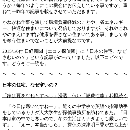
うか？毎年のようにこの機会にお伝えしている事ですが、重
ねて一昨年の記事を載せさせていただきます。
かねがね仕事を通して環境負荷軽減のことや、省エネルギ
ー、快適な住まいについて発信しておりますが、それやこれ
やのまえにまずは健康を害さない住まいである事、まして命
を奪う住まいでないことが大前提なのです。
2015/1/6付 日経新聞［エコノ探偵団］に「日本の住宅、なぜ
さむいの？」という記事がのっていました。以下コピペで
す。どうぞご一読を。
〜 〜 〜 〜 〜 〜 〜 〜 〜 〜 〜 〜 〜 
日本の住宅、なぜ寒いの？
「家は夏をむねとすべし」浸透 低い「燃費性能」我慢続く
「今日は寒いですねー」。近くの中学校で英語の指導助手
をしているカナダ人大学生が探偵事務所を訪ねてきた。「日
本は家の中でも寒いので、冬の生活はカナダよりも厳しいで
す」。「えー、本当かしら」。探偵の深津明日香が立ち上が