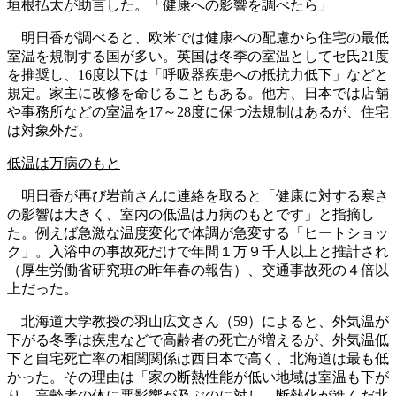
垣根払太が助言した。「健康への影響を調べたら」
明日香が調べると、欧米では健康への配慮から住宅の最低
室温を規制する国が多い。英国は冬季の室温としてセ氏21度
を推奨し、16度以下は「呼吸器疾患への抵抗力低下」などと
規定。家主に改修を命じることもある。他方、日本では店舗
や事務所などの室温を17～28度に保つ法規制はあるが、住宅
は対象外だ。
低温は万病のもと
明日香が再び岩前さんに連絡を取ると「健康に対する寒さ
の影響は大きく、室内の低温は万病のもとです」と指摘し
た。例えば急激な温度変化で体調が急変する「ヒートショッ
ク」。入浴中の事故死だけで年間１万９千人以上と推計され
（厚生労働省研究班の昨年春の報告）、交通事故死の４倍以
上だった。
北海道大学教授の羽山広文さん（59）によると、外気温が
下がる冬季は疾患などで高齢者の死亡が増えるが、外気温低
下と自宅死亡率の相関関係は西日本で高く、北海道は最も低
かった。その理由は「家の断熱性能が低い地域は室温も下が
り、高齢者の体に悪影響が及ぶのに対し、断熱化が進んだ北