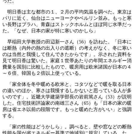
った。
明日香は主な都市の１、２月の平均気温を調べた。東京は
パリに近く、仙台はニューヨークやベルリン並み。もっと寒
い長野はプラハ、青森はストックホルムとほぼ同じ水準だっ
た。「なぜ、日本の家が特に寒いのかしら」
早稲田大学教授の田辺新一さん（56）を訪ねた。「日本に
は断熱（内外の熱の出入りの遮断）の考えがなく、冬に寒い
のは当然と我慢して住んできたからです」。示された資料を
見て明日香は驚いた。家庭１世帯あたりの年間エネルギー消
費量を国別に比較したもので、暖房用は欧米諸国が日本の４
～６倍、韓国も２倍以上使っている。
「家全体を冬中暖める欧米と、コタツなどで暖を取る日本
の違いのほか、寒さは我慢するしかないと思っている人が多
いのです」。近畿大学建築学部長の岩前篤さん（53）が説明
した。住宅技術評論家の南雄三さん（65）も「日本の家の暖
房は省エネ以前の段階です。もっと暖めた方がいい」と強調
する。
「家の性能はどうかしら」。調べると、壁や窓などの断熱
性能を国が省エネルギー基準で地域別に規定している。た