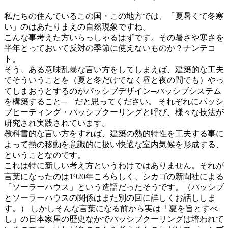
私たちの住んでいるこの国・この地方では、「夏暑くて冬寒
い」のはあたりまえの自然現象ですね。
こんな事考えた方いらっしゃるはずです。その暑さや寒さを
半年とっておいて反対の季節に使えないものか？ナンテコ
ト。
そう、ある意味乱暴な言い方をしてしまえば、建築的な工夫
でそういうことを（夏と冬だけでなく昼と夜の間でも）やっ
てしまおうとするのがパッシブデザイン─パッシブシステム
を構築すること─ だと思ってください。 それぞれにパッシ
ブヒーティング・パッシブクーリングと呼び、様々な技法が
研究され実践されています。
教科書的な言い方をすれば、建築の熱的特性を工夫する事に
よって熱の移動を意識的に扱い快適な室内気候を形成する、
ということなのです。
これは特に新しい考え方というわけではありません。それが
言葉になったのは1920年ころらしく、シカゴの新聞社による
「ソーラーハウス」という造語だったそうです。（パッシブ
とソーラーハウスの関係はまた別の回に詳しくお話ししま
す。） しかしそんな言葉になる前から実は「夏を旨とすべ
し」の日本家屋の歴史なかでパッシブクーリングは培われて