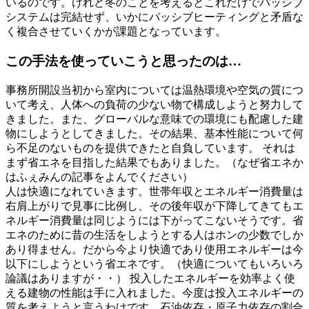
いるのです。けれど冬のことを考えるとこれだけでパッシブ
システムは完結せず、いかにパッシブヒーティングと矛盾な
く複合させていくかが課題となっています。
この手法を使っていこうと思ったのは…
事務所開設当初から室内については温熱環境や空気の質につ
いて考え、人体への負荷の少ない物で構成しようと努力して
きました。また、グローバルな意味での環境にも配慮した建
物にしようとしてきました。その結果、基本性能について何
ら不足のないものを提供できたと自負しています。 それは
まず省エネを目指した結果でもありました。（なぜ省エネか
はふぇみんの記事をよんでください）
人は快適になれていきます。世帯年収とエネルギー消費量は
右肩上がりで見事に比例し、その後年収が下降してきてもエ
ネルギー消費量は同じようには下がってこないそうです。省
エネのために昔の生活をしようとする人はホンの少数でしか
あり得ません。だから今より快適であり使用エネルギーは今
以下にしようという省エネです。（快適についてもいろいろ
論議はありますが・・） 投入したエネルギーを効率よく使
える建物の性能は手に入れました。今度は投入エネルギーの
質を考えようと言うわけです。石油依存・原子力依存の割合